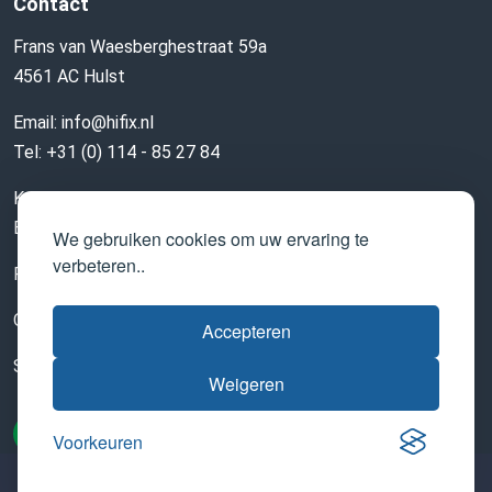
Contact
Frans van Waesberghestraat 59a
4561 AC Hulst
Email:
info@hifix.nl
Tel:
+31 (0) 114 - 85 27 84
KvK: 60128038
BTW nr: 853776179B01
We gebruiken cookies om uw ervaring te
verbeteren..
Privacyverklaring
Over SNA
Accepteren
SNA certificaat
Weigeren
LinkedIn
Voorkeuren
@Copyright Hifix 2026